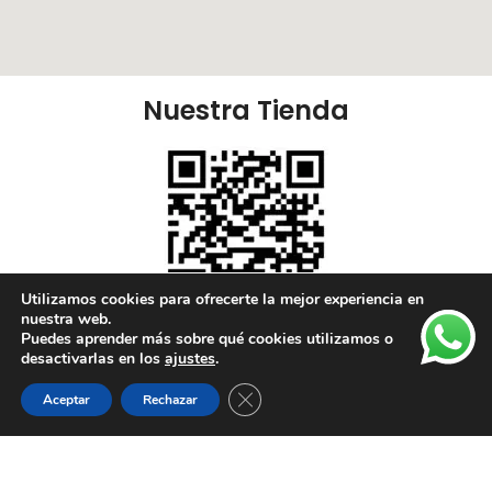
Nuestra Tienda
Utilizamos cookies para ofrecerte la mejor experiencia en
nuestra web.
Puedes aprender más sobre qué cookies utilizamos o
Nuestras Redes:
desactivarlas en los
ajustes
.
Cerrar el banner de cookies RGPD
Aceptar
Rechazar
Lista de deseos
Tienda
Carrito
Mi cuenta
Enlaces Útiles