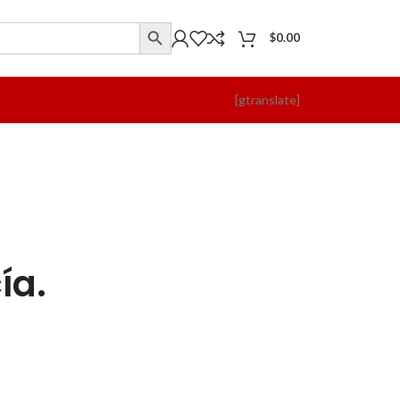
$
0.00
[gtranslate]
ía.