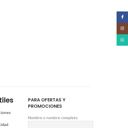
Face
Insta
What
iles
PARA OFERTAS Y
PROMOCIONES
ciones
Nombre o nombre completo
cidad