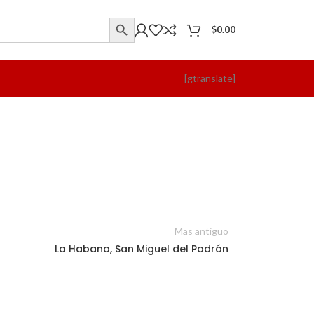
$
0.00
[gtranslate]
Mas antiguo
La Habana, San Miguel del Padrón