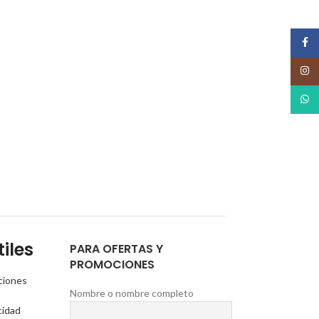
Face
Insta
What
iles
PARA OFERTAS Y
PROMOCIONES
ciones
Nombre o nombre completo
cidad