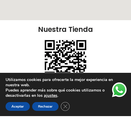
Nuestra Tienda
Utilizamos cookies para ofrecerte la mejor experiencia en
nuestra web.
Puedes aprender más sobre qué cookies utilizamos o
Nuestras Redes:
desactivarlas en los
ajustes
.
Cerrar el banner de cookies RGPD
Aceptar
Rechazar
Lista de deseos
Tienda
Carrito
Mi cuenta
Enlaces Útiles