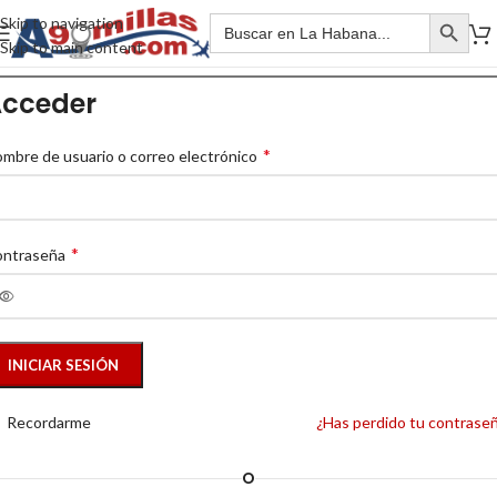
Skip to navigation
Skip to main content
cceder
*
mbre de usuario o correo electrónico
*
ontraseña
INICIAR SESIÓN
Recordarme
¿Has perdido tu contrase
O