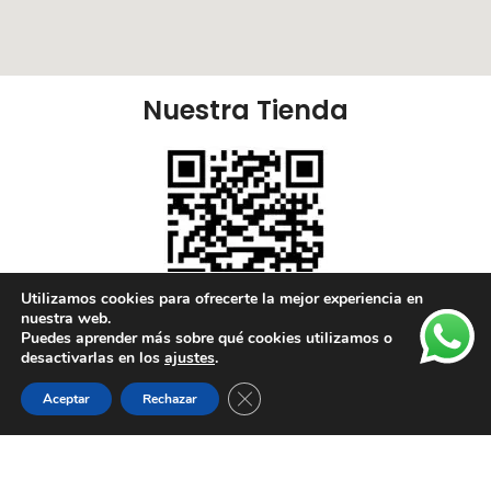
Nuestra Tienda
Utilizamos cookies para ofrecerte la mejor experiencia en
nuestra web.
Puedes aprender más sobre qué cookies utilizamos o
Nuestras Redes:
desactivarlas en los
ajustes
.
Cerrar el banner de cookies RGPD
Aceptar
Rechazar
Lista de deseos
Tienda
Carrito
Mi cuenta
Enlaces Útiles