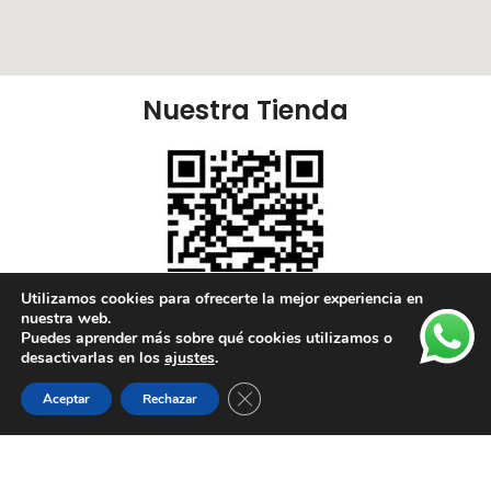
Nuestra Tienda
Utilizamos cookies para ofrecerte la mejor experiencia en
nuestra web.
Puedes aprender más sobre qué cookies utilizamos o
Nuestras Redes:
desactivarlas en los
ajustes
.
Cerrar el banner de cookies RGPD
Aceptar
Rechazar
Lista de deseos
Tienda
Carrito
Mi cuenta
Enlaces Útiles