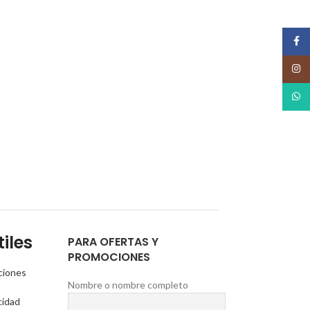
Face
Insta
What
iles
PARA OFERTAS Y
PROMOCIONES
ciones
Nombre o nombre completo
cidad