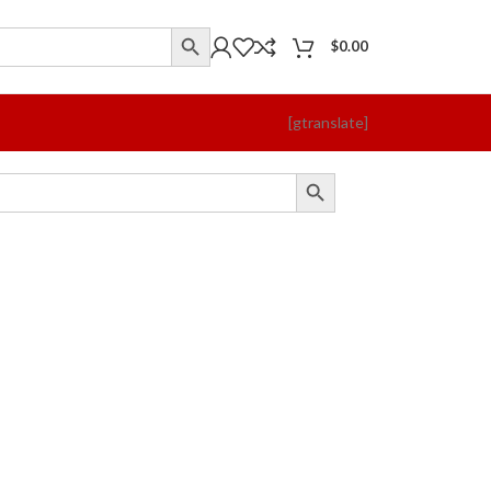
$
0.00
[gtranslate]