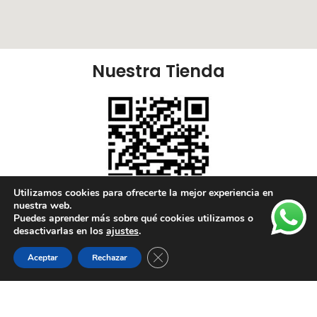
Nuestra Tienda
Utilizamos cookies para ofrecerte la mejor experiencia en
nuestra web.
Puedes aprender más sobre qué cookies utilizamos o
Nuestras Redes:
desactivarlas en los
ajustes
.
Cerrar el banner de cookies RGPD
Aceptar
Rechazar
Lista de deseos
Tienda
Carrito
Mi cuenta
Enlaces Útiles