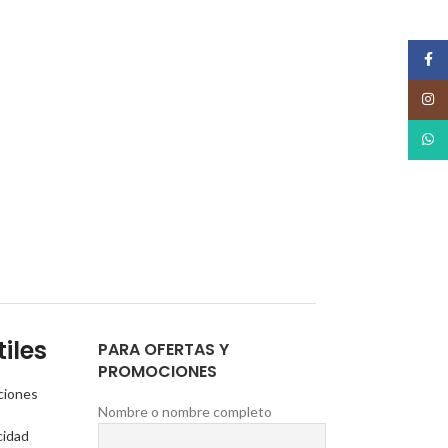
Face
Insta
What
iles
PARA OFERTAS Y
PROMOCIONES
ciones
Nombre o nombre completo
cidad