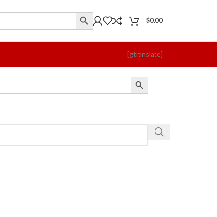
$
0.00
[gtranslate]