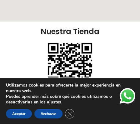
Nuestra Tienda
Utilizamos cookies para ofrecerte la mejor experiencia en
nuestra web.
Puedes aprender más sobre qué cookies utilizamos o
Nuestras Redes:
desactivarlas en los
ajustes
.
Cerrar el banner de cookies RGPD
Aceptar
Rechazar
Lista de deseos
Tienda
Carrito
Mi cuenta
Enlaces Útiles