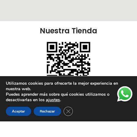
Nuestra Tienda
Utilizamos cookies para ofrecerte la mejor experiencia en
nuestra web.
Puedes aprender más sobre qué cookies utilizamos o
Nuestras Redes:
desactivarlas en los
ajustes
.
Cerrar el banner de cookies RGPD
Aceptar
Rechazar
Lista de deseos
Tienda
Carrito
Mi cuenta
Enlaces Útiles