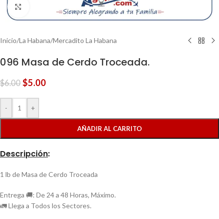
Clic para ampliar
Inicio
/
La Habana
/
Mercadito La Habana
096 Masa de Cerdo Troceada.
$
5.00
$
6.00
-
+
AÑADIR AL CARRITO
Descripción
:
1 lb de Masa de Cerdo Troceada
Entrega 🚚: De 24 a 48 Horas, Máximo.
🚛 Llega a Todos los Sectores.