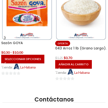
Sazón GOYA
OFERTA
043 Arroz 1 lb (Grano Largo).
$
0.30
-
$
10.00
$
0.70
$
1.25
SELECCIONAR OPCIONES
AÑADIR AL CARRITO
Tienda:
La Habana
Tienda:
La Habana
0
de
0
5
de
5
Contáctanos