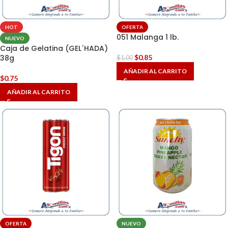
HOT
OFERTA
051 Malanga 1 lb.
NUEVO
Caja de Gelatina (GEL´HADA)
38g
$
0.85
$
1.00
AÑADIR AL CARRITO
$
0.75
AÑADIR AL CARRITO
OFERTA
NUEVO