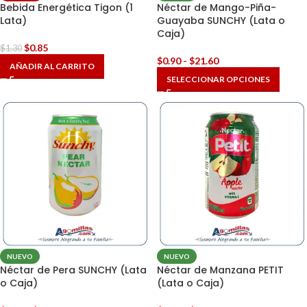
Bebida Energética Tigon (1
Néctar de Mango-Piña-
Lata)
Guayaba SUNCHY (Lata o
Caja)
$
0.85
$
1.30
$
0.90
-
$
21.60
AÑADIR AL CARRITO
SELECCIONAR OPCIONES
NUEVO
NUEVO
Néctar de Pera SUNCHY (Lata
Néctar de Manzana PETIT
o Caja)
(Lata o Caja)