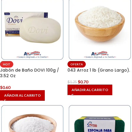
HOT
OFERTA
Jabón de Baño DOVI 100g /
043 Arroz 1 lb (Grano Largo).
3.52 Oz
$
0.70
$
1.25
$
0.60
AÑADIR AL CARRITO
AÑADIR AL CARRITO