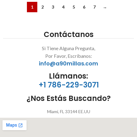
1
2
3
4
5
6
7
→
Contáctanos
Si Tiene Alguna Pregunta,
Por Favor, Escríbanos:
info@a90millas.com
Llámanos:
+1 786-229-3071
¿Nos Estás Buscando?
Miami, FL 33144 EE.UU