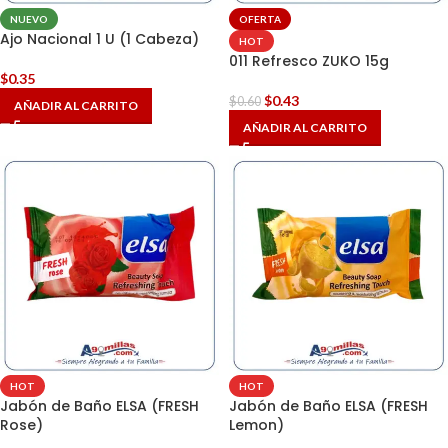
NUEVO
OFERTA
Ajo Nacional 1 U (1 Cabeza)
HOT
011 Refresco ZUKO 15g
$
0.35
$
0.43
$
0.60
AÑADIR AL CARRITO
AÑADIR AL CARRITO
HOT
HOT
Jabón de Baño ELSA (FRESH
Jabón de Baño ELSA (FRESH
Rose)
Lemon)