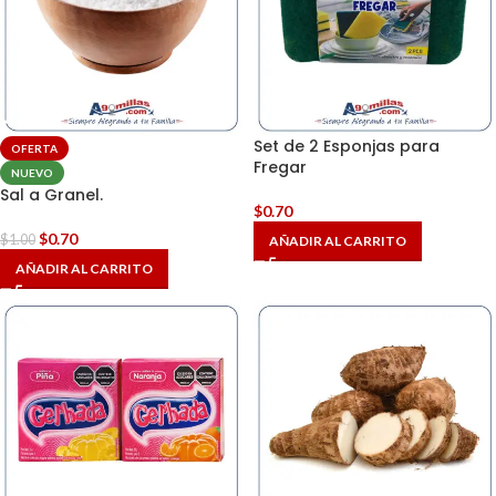
Set de 2 Esponjas para
OFERTA
Fregar
NUEVO
Sal a Granel.
$
0.70
$
0.70
$
1.00
AÑADIR AL CARRITO
AÑADIR AL CARRITO