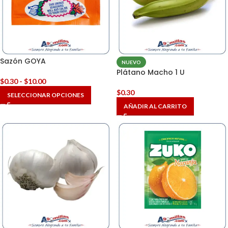
Sazón GOYA
NUEVO
Plátano Macho 1 U
$
0.30
-
$
10.00
$
0.30
SELECCIONAR OPCIONES
AÑADIR AL CARRITO