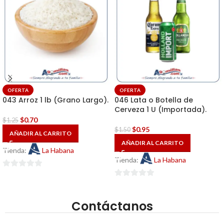
OFERTA
OFERTA
043 Arroz 1 lb (Grano Largo).
046 Lata o Botella de
Cerveza 1 U (Importada).
$
0.70
$
1.25
$
0.95
$
1.50
AÑADIR AL CARRITO
AÑADIR AL CARRITO
Tienda:
La Habana
Tienda:
La Habana
0
0
de
de
5
Contáctanos
5