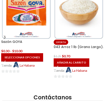
Sazón GOYA
OFERTA
043 Arroz 1 lb (Grano Largo).
$
0.30
-
$
10.00
$
0.70
$
1.25
SELECCIONAR OPCIONES
AÑADIR AL CARRITO
Tienda:
La Habana
Tienda:
La Habana
0
de
0
5
de
5
Contáctanos