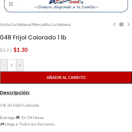
Clic para ampliar
Inicio
/
La Habana
/
Mercadito La Habana
048 Frijol Colorado 1 lb
$
1.30
$
1.95
-
+
AÑADIR AL CARRITO
Descripción
:
1 lb de Frijol Colorado
Entrega 🚚: En 24 Horas
🚛 Llega a Todos los Sectores.