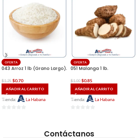
OFERTA
OFERTA
043 Arroz 1 lb (Grano Largo).
051 Malanga 1 lb.
$
0.70
$
0.85
$
1.25
$
1.00
AÑADIR AL CARRITO
AÑADIR AL CARRITO
Tienda:
La Habana
Tienda:
La Habana
0
0
de
de
5
5
Contáctanos