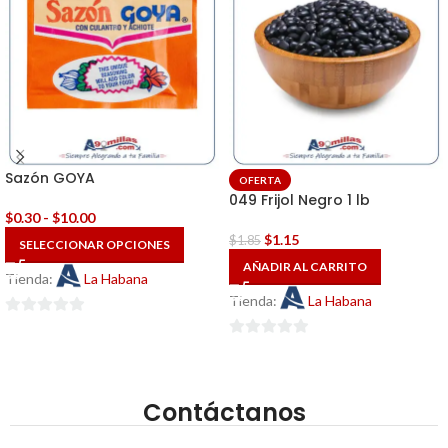
Sazón GOYA
OFERTA
049 Frijol Negro 1 lb
$
0.30
-
$
10.00
$
1.15
$
1.85
SELECCIONAR OPCIONES
AÑADIR AL CARRITO
Tienda:
La Habana
Tienda:
La Habana
0
de
0
5
de
5
Contáctanos