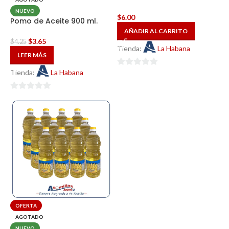
NUEVO
$
6.00
Pomo de Aceite 900 ml.
AÑADIR AL CARRITO
$
3.65
$
4.25
Tienda:
La Habana
LEER MÁS
Tienda:
La Habana
0
de
5
0
de
5
OFERTA
AGOTADO
NUEVO