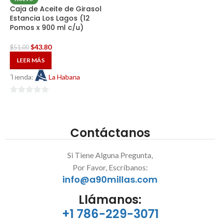
Caja de Aceite de Girasol
Estancia Los Lagos (12
Pomos x 900 ml c/u)
$
43.80
$
51.00
LEER MÁS
Tienda:
La Habana
0
de
5
Contáctanos
Si Tiene Alguna Pregunta,
Por Favor, Escríbanos:
info@a90millas.com
Llámanos:
+1 786-229-3071