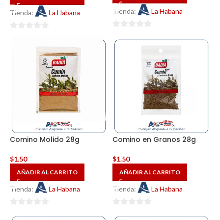
Tienda:
La Habana
Tienda:
La Habana
0
0
de
de
5
5
Comino Molido 28g
Comino en Granos 28g
$
1.50
$
1.50
AÑADIR AL CARRITO
AÑADIR AL CARRITO
Tienda:
La Habana
Tienda:
La Habana
0
0