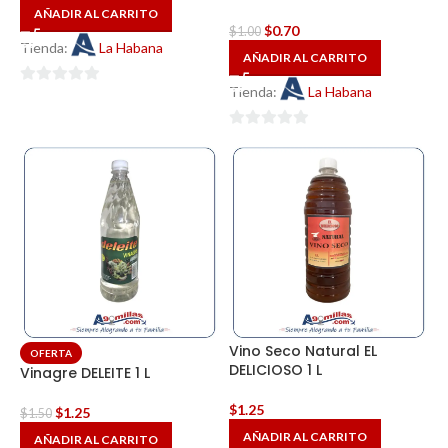
AÑADIR AL CARRITO
$
0.70
$
1.00
Tienda:
La Habana
AÑADIR AL CARRITO
Tienda:
La Habana
0
de
5
0
de
5
Vino Seco Natural EL
OFERTA
DELICIOSO 1 L
Vinagre DELEITE 1 L
$
1.25
$
1.25
$
1.50
AÑADIR AL CARRITO
AÑADIR AL CARRITO