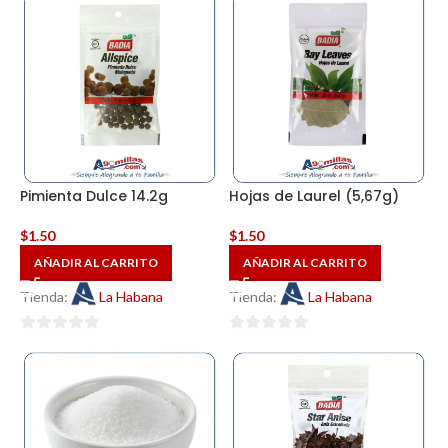
de
de
5
5
Pimienta Dulce 14.2g
Hojas de Laurel (5,67g)
$
1.50
$
1.50
AÑADIR AL CARRITO
AÑADIR AL CARRITO
Tienda:
La Habana
Tienda:
La Habana
0
0
de
de
5
5