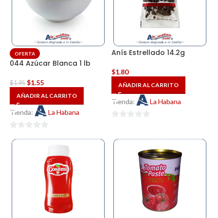
Anís Estrellado 14.2g
OFERTA
044 Azúcar Blanca 1 lb
$
1.80
$
1.55
$
1.95
AÑADIR AL CARRITO
AÑADIR AL CARRITO
Tienda:
La Habana
Tienda:
La Habana
0
0
de
de
5
5