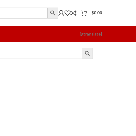
$
0.00
[gtranslate]