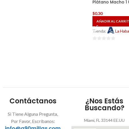
Plátano Macho 1 
$
0.30
AÑADIR AL CARRI
Tienda:
La Hab
0
de
5
Contáctanos
¿Nos Estás
Buscando?
Si Tiene Alguna Pregunta,
Miami, FL 33144 EE.UU
Por Favor, Escríbanos:
info@a90millas.com