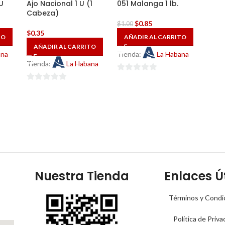
U
Ajo Nacional 1 U (1
051 Malanga 1 lb.
Cabeza)
$
0.85
$
1.00
$
0.35
TO
AÑADIR AL CARRITO
AÑADIR AL CARRITO
ana
Tienda:
La Habana
Tienda:
La Habana
0
0
de
de
5
5
Nuestra Tienda
Enlaces Út
Términos y Condi
Política de Priva