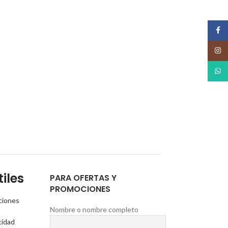
Face
Insta
What
iles
PARA OFERTAS Y
PROMOCIONES
ciones
Nombre o nombre completo
cidad