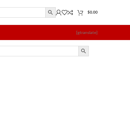
$
0.00
[gtranslate]