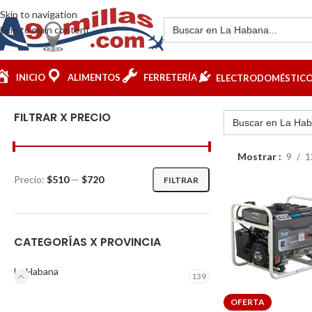
Skip to navigation
Skip to main content
INICIO
ALIMENTOS
FERRETERÍA
ELECTRODOMÉSTIC
FILTRAR X PRECIO
Mostrar
9
1
Precio:
$510
—
$720
FILTRAR
CATEGORÍAS X PROVINCIA
La Habana
139
OFERTA