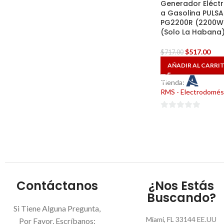
Generador Eléctr
a Gasolina PULSA
PG2200R (2200W
(Solo La Habana
$
517.00
$
717.00
AÑADIR AL CARRI
Tienda:
RMS - Electrodomés
0
de
5
Contáctanos
¿Nos Estás
Buscando?
Si Tiene Alguna Pregunta,
Miami, FL 33144 EE.UU
Por Favor, Escríbanos: