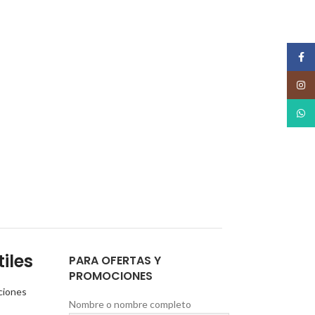
Face
Insta
What
iles
PARA OFERTAS Y
PROMOCIONES
ciones
Nombre o nombre completo