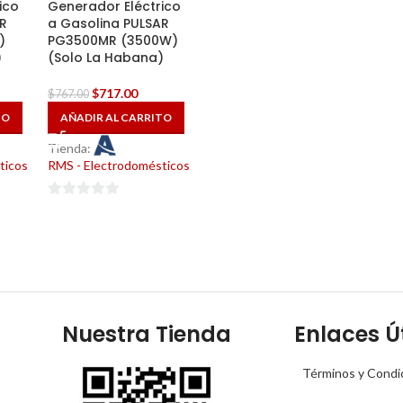
ico
Generador Eléctrico
R
a Gasolina PULSAR
)
PG3500MR (3500W)
)
(Solo La Habana)
$
717.00
$
767.00
TO
AÑADIR AL CARRITO
Tienda:
ticos
RMS - Electrodomésticos
0
de
5
Nuestra Tienda
Enlaces Út
Términos y Condi