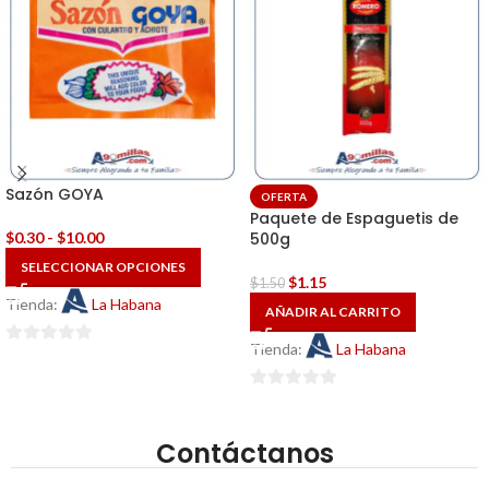
Sazón GOYA
OFERTA
Paquete de Espaguetis de
$
0.30
-
$
10.00
500g
SELECCIONAR OPCIONES
$
1.15
$
1.50
Tienda:
La Habana
AÑADIR AL CARRITO
Tienda:
La Habana
0
de
0
5
de
Contáctanos
5