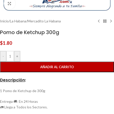
Clic para ampliar
Inicio
/
La Habana
/
Mercadito La Habana
Pomo de Ketchup 300g
$
1.80
-
+
AÑADIR AL CARRITO
Descripción
:
1 Pomo de Ketchup de 300g
Entrega 🚚: En 24 Horas
🚛 Llega a Todos los Sectores.