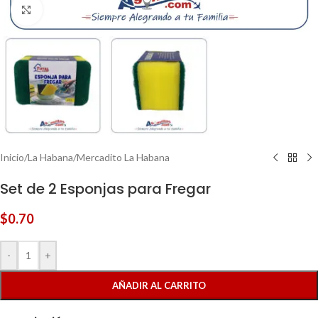
Clic para ampliar
Inicio
/
La Habana
/
Mercadito La Habana
Set de 2 Esponjas para Fregar
$
0.70
-
+
AÑADIR AL CARRITO