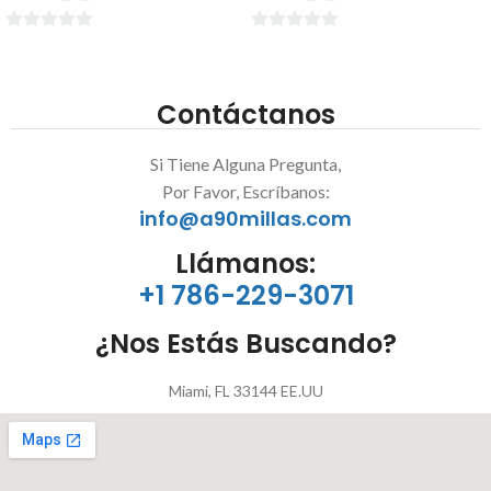
0
0
de
de
5
5
Contáctanos
Si Tiene Alguna Pregunta,
Por Favor, Escríbanos:
info@a90millas.com
Llámanos:
+1 786-229-3071
¿Nos Estás Buscando?
Miami, FL 33144 EE.UU