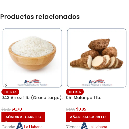
Productos relacionados
OFERTA
OFERTA
043 Arroz 1 lb (Grano Largo).
051 Malanga 1 lb.
$
0.70
$
0.85
$
1.25
$
1.00
AÑADIR AL CARRITO
AÑADIR AL CARRITO
Tienda:
La Habana
Tienda:
La Habana