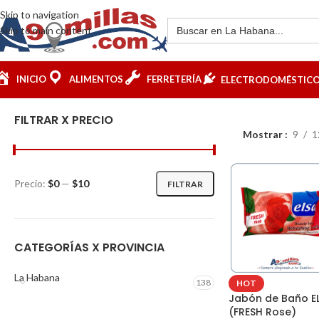
Skip to navigation
Skip to main content
INICIO
ALIMENTOS
FERRETERÍA
ELECTRODOMÉSTIC
FILTRAR X PRECIO
Mostrar
9
1
Precio:
$0
—
$10
FILTRAR
CATEGORÍAS X PROVINCIA
La Habana
138
HOT
Jabón de Baño E
(FRESH Rose)