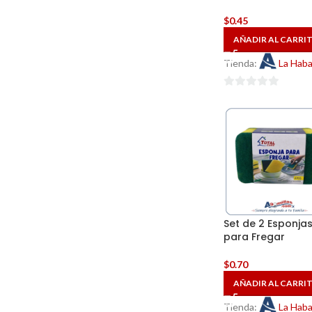
$
0.45
AÑADIR AL CARRI
Tienda:
La Hab
0
de
5
Set de 2 Esponja
para Fregar
$
0.70
AÑADIR AL CARRI
Tienda:
La Hab