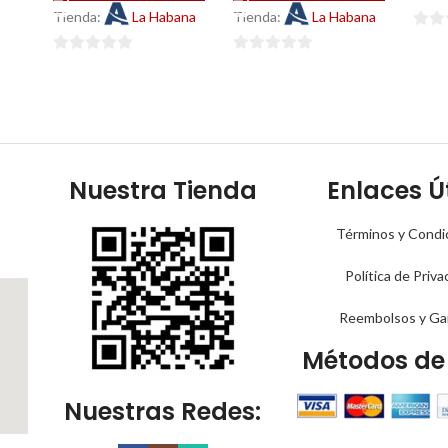
Tienda:
La Habana
Tienda:
La Habana
0
de
0
0
5
de
de
5
5
Nuestra Tienda
Enlaces Út
Términos y Condi
Política de Priva
Reembolsos y Ga
Métodos de
Nuestras Redes: