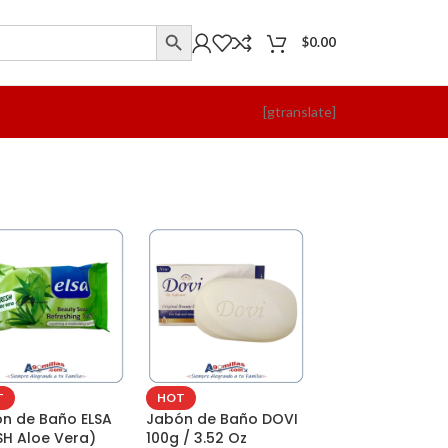
$
0.00
[gtranslate]
T
HOT
n de Baño ELSA
Jabón de Baño DOVI
SH Aloe Vera)
100g / 3.52 Oz