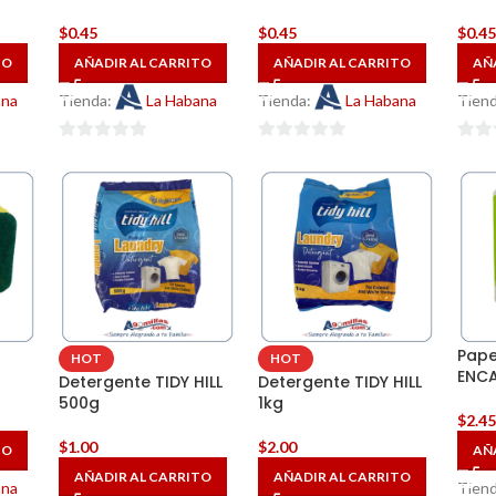
$
0.45
$
0.45
$
0.4
TO
AÑADIR AL CARRITO
AÑADIR AL CARRITO
AÑ
ana
Tienda:
La Habana
Tienda:
La Habana
Tien
0
0
0
de
de
de
5
5
5
s
Pape
HOT
HOT
ENCA
Detergente TIDY HILL
Detergente TIDY HILL
500g
1kg
$
2.4
$
1.00
$
2.00
TO
AÑ
AÑADIR AL CARRITO
AÑADIR AL CARRITO
ana
Tien