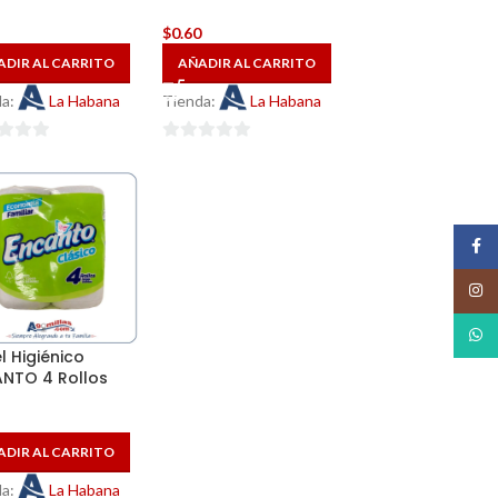
5
$
0.60
ADIR AL CARRITO
AÑADIR AL CARRITO
da:
La Habana
Tienda:
La Habana
0
de
5
Face
Insta
What
l Higiénico
NTO 4 Rollos
5
ADIR AL CARRITO
da:
La Habana