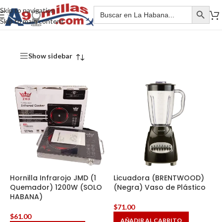
Skip to navigation
Skip to main content
Show sidebar
Hornilla Infrarojo JMD (1
Licuadora (BRENTWOOD)
Quemador) 1200W (SOLO
(Negra) Vaso de Plástico
HABANA)
$
71.00
$
61.00
AÑADIR AL CARRITO