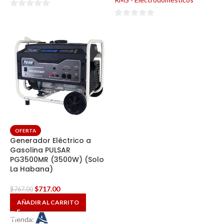
0
0
de
de
5
5
OFERTA
Generador Eléctrico a
Gasolina PULSAR
PG3500MR (3500W) (Solo
La Habana)
$
717.00
$
767.00
AÑADIR AL CARRITO
Tienda: