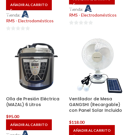
AÑADIR AL CARRITO
Tienda:
Tienda:
RMS - Electrodomésticos
RMS - Electrodomésticos
0
0
de
de
5
5
Olla de Presión Eléctrica
Ventilador de Mesa
(MAZAL) 6 Litros
GANGSHI (Recargable)
con Panel Solar Incluido
$
95.00
$
118.00
AÑADIR AL CARRITO
AÑADIR AL CARRITO
Tienda: