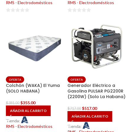
RMS - Electrodomésticos
RMS - Electrodomésticos
0
0
de
de
5
5
OFERTA
OFERTA
Colchón (WAKA) El Yuma
Generador Eléctrico a
(SOLO HABANA)
Gasolina PULSAR PG2200R
(2200W) (Solo La Habana)
$
355.00
$
381.00
$
517.00
$
717.00
AÑADIR AL CARRITO
AÑADIR AL CARRITO
Tienda:
RMS - Electrodomésticos
Tienda:
RMS - Electrodomésticos