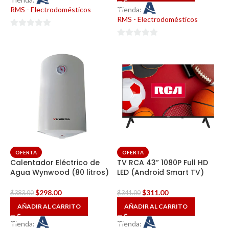
RMS - Electrodomésticos
Tienda:
RMS - Electrodomésticos
0
0
de
de
5
5
OFERTA
OFERTA
Calentador Eléctrico de
TV RCA 43” 1080P Full HD
Agua Wynwood (80 litros)
LED (Android Smart TV)
$
298.00
$
311.00
$
383.00
$
341.00
AÑADIR AL CARRITO
AÑADIR AL CARRITO
Tienda:
Tienda: