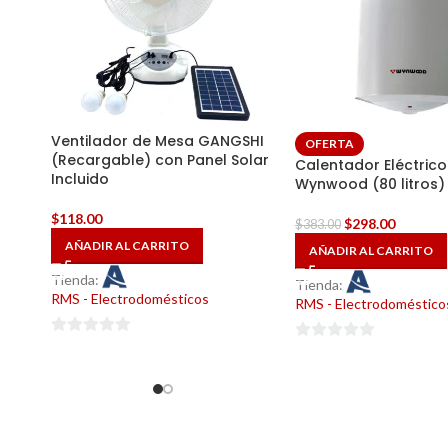
Ventilador de Mesa GANGSHI
OFERTA
(Recargable) con Panel Solar
Calentador Eléctric
Incluido
Wynwood (80 litros)
$
118.00
$
298.00
$
383.00
AÑADIR AL CARRITO
AÑADIR AL CARRITO
Tienda:
Tienda:
RMS - Electrodomésticos
RMS - Electrodoméstico
0
0
de
de
5
5