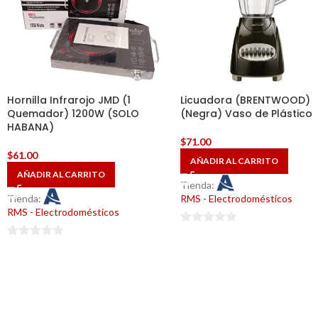
Hornilla Infrarojo JMD (1
Licuadora (BRENTWOOD)
Quemador) 1200W (SOLO
(Negra) Vaso de Plástico
HABANA)
$
71.00
$
61.00
AÑADIR AL CARRITO
AÑADIR AL CARRITO
Tienda:
Tienda:
RMS - Electrodomésticos
RMS - Electrodomésticos
0
0
de
de
5
5