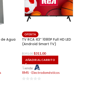
OFERTA
OFERTA
o de Agua
TV RCA 43” 1080P Full HD LED
Colchón (WAKA
(Android Smart TV)
(SOLO HABANA
$
311.00
$
355.00
$
341.00
$
381.00
AÑADIR AL CARRITO
AÑADIR AL CAR
Tienda:
Tienda:
s
RMS - Electrodomésticos
RMS - Electrodom
0
0
de
de
5
5