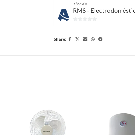
tienda
RMS - Electrodomésti
0
de
5
Share: