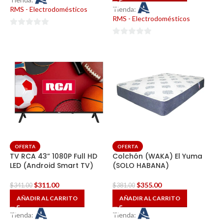
RMS - Electrodomésticos
Tienda:
RMS - Electrodomésticos
0
0
de
de
5
5
OFERTA
OFERTA
TV RCA 43” 1080P Full HD
Colchón (WAKA) El Yuma
LED (Android Smart TV)
(SOLO HABANA)
$
311.00
$
355.00
$
341.00
$
381.00
AÑADIR AL CARRITO
AÑADIR AL CARRITO
Tienda:
Tienda: