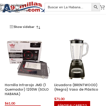
Skip to navigation
Skip to main content
Show sidebar
Hornilla Infrarojo JMD (1
Licuadora (BRENTWOOD)
Quemador) 1200W (SOLO
(Negra) Vaso de Plástico
HABANA)
$
71.00
$
61.00
AÑADIR AL CARRITO