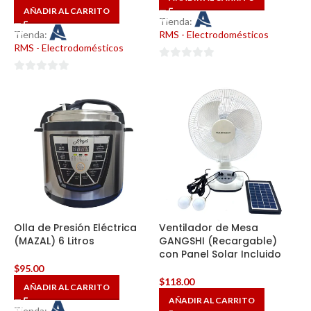
AÑADIR AL CARRITO
Tienda:
Tienda:
RMS - Electrodomésticos
RMS - Electrodomésticos
0
0
de
de
5
5
Olla de Presión Eléctrica
Ventilador de Mesa
(MAZAL) 6 Litros
GANGSHI (Recargable)
con Panel Solar Incluido
$
95.00
$
118.00
AÑADIR AL CARRITO
AÑADIR AL CARRITO
Tienda: