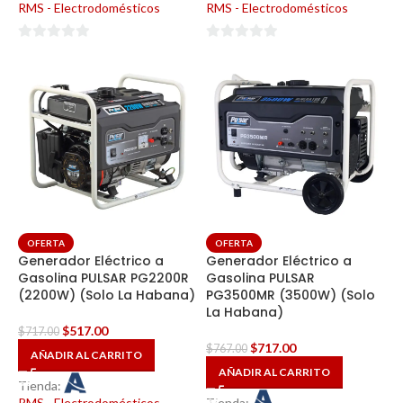
RMS - Electrodomésticos
RMS - Electrodomésticos
0
0
de
de
5
5
OFERTA
OFERTA
Generador Eléctrico a
Generador Eléctrico a
Gasolina PULSAR PG2200R
Gasolina PULSAR
(2200W) (Solo La Habana)
PG3500MR (3500W) (Solo
La Habana)
$
517.00
$
717.00
$
717.00
$
767.00
AÑADIR AL CARRITO
AÑADIR AL CARRITO
Tienda:
RMS - Electrodomésticos
Tienda: