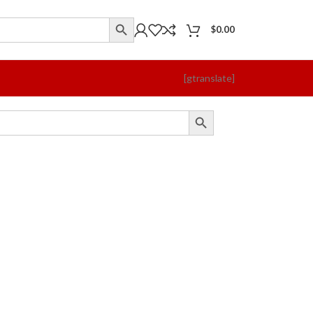
$
0.00
[gtranslate]