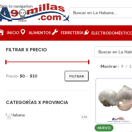
Skip to navigation
Skip to main content
INICIO
ALIMENTOS
FERRETERÍA
ELECTRODOMÉSTIC
FILTRAR X PRECIO
Mostrar
9
1
Precio:
$0
—
$10
FILTRAR
CATEGORÍAS X PROVINCIA
La Habana
138
NUEVO