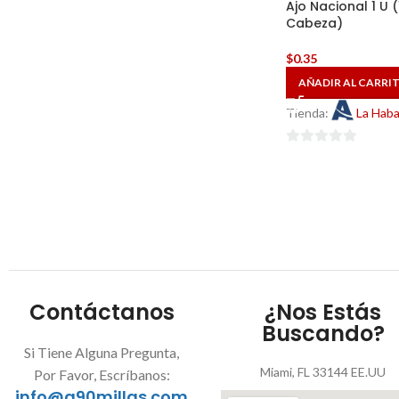
Ajo Nacional 1 U (
Cabeza)
$
0.35
AÑADIR AL CARRI
Tienda:
La Hab
0
de
5
Contáctanos
¿Nos Estás
Buscando?
Si Tiene Alguna Pregunta,
Miami, FL 33144 EE.UU
Por Favor, Escríbanos:
info@a90millas.com