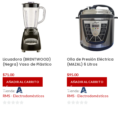
Licuadora (BRENTWOOD)
Olla de Presión Eléctrica
(Negra) Vaso de Plástico
(MAZAL) 6 Litros
$
71.00
$
95.00
AÑADIR AL CARRITO
AÑADIR AL CARRITO
Tienda:
Tienda:
RMS - Electrodomésticos
RMS - Electrodomésticos
0
0
de
de