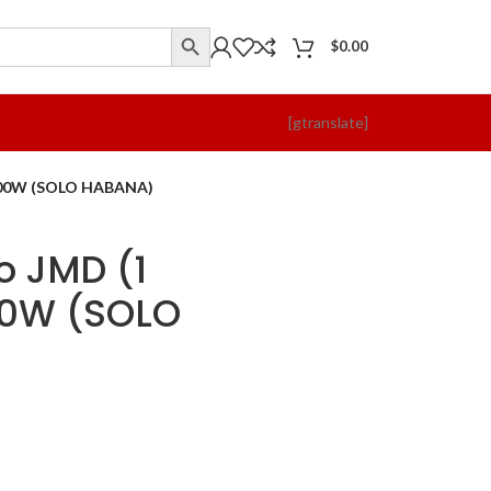
$
0.00
[gtranslate]
1200W (SOLO HABANA)
jo JMD (1
0W (SOLO