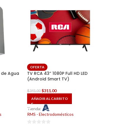
OFERTA
OFERTA
o de Agua
TV RCA 43” 1080P Full HD LED
Colchón (WAKA
(Android Smart TV)
(SOLO HABANA
$
311.00
$
355.00
$
341.00
$
381.00
AÑADIR AL CARRITO
AÑADIR AL CAR
Tienda:
Tienda:
s
RMS - Electrodomésticos
RMS - Electrodom
0
0