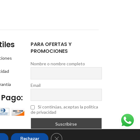
de
de
5
5
iles
PARA OFERTAS Y
PROMOCIONES
ciones
Nombre o nombre completo
cidad
rantía
Email
 Pago:
Si continúas, aceptas la política
de privacidad
Cerrar el banner de cookies RGPD
Rechazar