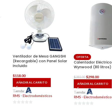
Ventilador de Mesa GANGSHI
OFERTA
(Recargable) con Panel Solar
Calentador Eléctric
Incluido
Wynwood (80 litros)
$
118.00
$
298.00
$
383.00
AÑADIR AL CARRITO
AÑADIR AL CARRITO
Tienda:
Tienda:
RMS - Electrodomésticos
RMS - Electrodoméstico
0
0