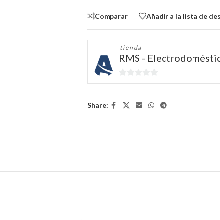
Comparar
Añadir a la lista de de
tienda
RMS - Electrodomésti
0
de
5
Share: