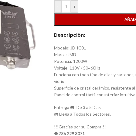
-
+
AÑAD
Descripción
:
Modelo: JD-IC01
Marca: JMD
Potencia: 1200W
Voltaje: 110V / 50~60Hz
Funciona con todo tipo de ollas y sartenes, 
vidrio
Superficie de cristal cerámico, resistente al c
Panel de control táctil con interfaz intuitiv
Entrega 🚚: De 3 a 5 Días
🚛 Llega a Todos los Sectores.
!!!Gracias por su Compra!!!
☎️ 786 229 3071