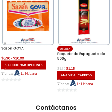
Sazón GOYA
OFERTA
Paquete de Espaguetis de
$
0.30
-
$
10.00
500g
SELECCIONAR OPCIONES
$
1.15
$
1.50
Tienda:
La Habana
AÑADIR AL CARRITO
Tienda:
La Habana
0
de
0
5
de
Contáctanos
5