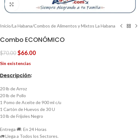
Clic para ampliar
Inicio
/
La Habana
/
Combos de Alimentos y Mixtos La Habana
Combo ECONÓMICO
$
66.00
$
70.00
Sin existencias
Descripción
:
20 lb de Arroz
20 lb de Pollo
1 Pomo de Aceite de 900 ml c/u
1 Cartón de Huevos de 30 U
10 lb de Frijoles Negro
Entrega 🚚: En 24 Horas
🚛 Llega a Todos los Sectores.