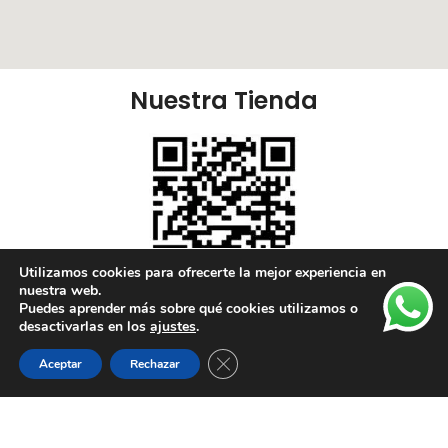
Nuestra Tienda
Utilizamos cookies para ofrecerte la mejor experiencia en
nuestra web.
Puedes aprender más sobre qué cookies utilizamos o
Nuestras Redes:
desactivarlas en los
ajustes
.
Cerrar el banner de cookies RGPD
Aceptar
Rechazar
Lista de deseos
Tienda
Carrito
Mi cuenta
Enlaces Útiles