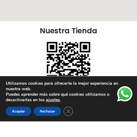
Nuestra Tienda
Utilizamos cookies para ofrecerte la mejor experiencia en
nuestra web.
Puedes aprender más sobre qué cookies utilizamos o
Nuestras Redes:
desactivarlas en los
ajustes
.
Cerrar el banner de cookies RGPD
Aceptar
Rechazar
Lista de deseos
Tienda
Carrito
Mi cuenta
Enlaces Útiles