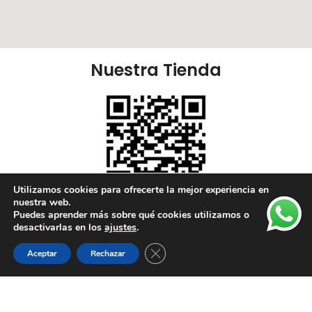
Nuestra Tienda
Utilizamos cookies para ofrecerte la mejor experiencia en
nuestra web.
Puedes aprender más sobre qué cookies utilizamos o
Nuestras Redes:
desactivarlas en los
ajustes
.
Cerrar el banner de cookies RGPD
Aceptar
Rechazar
Lista de deseos
Tienda
Carrito
Mi cuenta
Enlaces Útiles