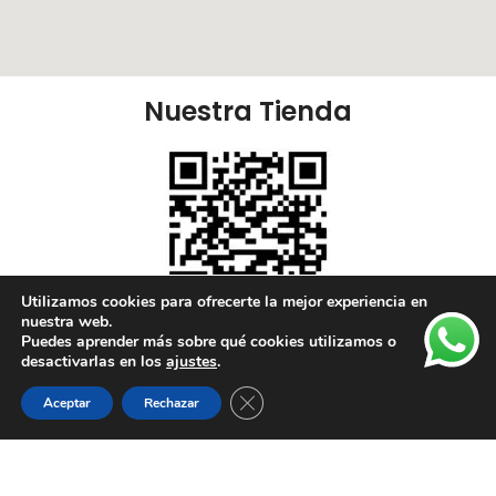
Nuestra Tienda
Utilizamos cookies para ofrecerte la mejor experiencia en
nuestra web.
Puedes aprender más sobre qué cookies utilizamos o
Nuestras Redes:
desactivarlas en los
ajustes
.
Cerrar el banner de cookies RGPD
Aceptar
Rechazar
Lista de deseos
Tienda
Carrito
Mi cuenta
Enlaces Útiles