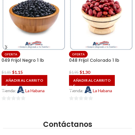
OFERTA
OFERTA
049 Frijol Negro 1 lb
048 Frijol Colorado 1 lb
$
1.15
$
1.30
$
1.85
$
1.95
AÑADIR AL CARRITO
AÑADIR AL CARRITO
Tienda:
La Habana
Tienda:
La Habana
0
0
de
de
5
5
Contáctanos