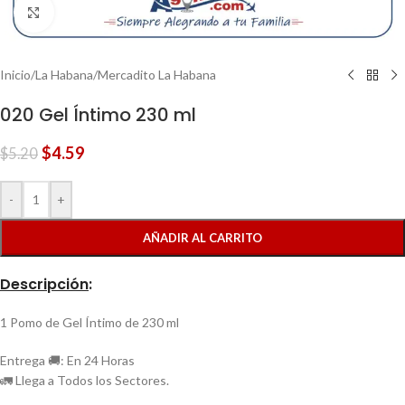
Clic para ampliar
Inicio
/
La Habana
/
Mercadito La Habana
020 Gel Íntimo 230 ml
$
4.59
$
5.20
-
+
AÑADIR AL CARRITO
Descripción
:
1 Pomo de Gel Íntimo de 230 ml
Entrega 🚚: En 24 Horas
🚛 Llega a Todos los Sectores.