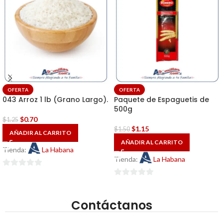
OFERTA
OFERTA
043 Arroz 1 lb (Grano Largo).
Paquete de Espaguetis de
500g
$
0.70
$
1.25
$
1.15
$
1.50
AÑADIR AL CARRITO
AÑADIR AL CARRITO
Tienda:
La Habana
Tienda:
La Habana
0
0
de
de
5
Contáctanos
5