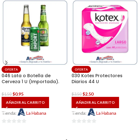
OFERTA
OFERTA
046 Lata o Botella de
030 Kotex Protectores
Cerveza 1 U (Importada).
Diarios 44 U
$
0.95
$
2.50
$
1.50
$
3.50
AÑADIR AL CARRITO
AÑADIR AL CARRITO
Tienda:
La Habana
Tienda:
La Habana
0
0
de
de