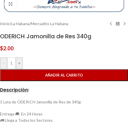
Clic para ampliar
Inicio
/
La Habana
/
Mercadito La Habana
ODERICH Jamonilla de Res 340g
$
2.00
-
+
AÑADIR AL CARRITO
Descripción
:
1 Lata de ODERICH Jamonilla de Res de 340g
Entrega 🚚: En 24 Horas
🚛 Llega a Todos los Sectores.