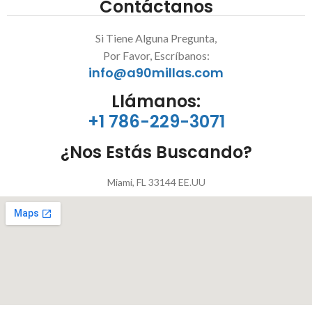
Contáctanos
5
5
Si Tiene Alguna Pregunta,
Por Favor, Escríbanos:
info@a90millas.com
Llámanos:
+1 786-229-3071
¿Nos Estás Buscando?
Miami, FL 33144 EE.UU