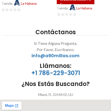
Tienda:
La Habana
Tienda:
La Habana
0
0
de
de
5
Contáctanos
5
Si Tiene Alguna Pregunta,
Por Favor, Escríbanos:
info@a90millas.com
Llámanos:
+1 786-229-3071
¿Nos Estás Buscando?
Miami, FL 33144 EE.UU