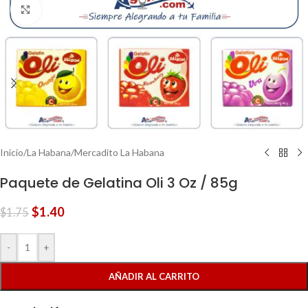
Clic para ampliar
Inicio
/
La Habana
/
Mercadito La Habana
Paquete de Gelatina Oli 3 Oz / 85g
$
1.40
$
1.75
-
+
AÑADIR AL CARRITO