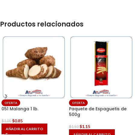
Productos relacionados
OFERTA
OFERTA
051 Malanga 1 lb.
Paquete de Espaguetis de
500g
$
0.85
$
1.00
$
1.15
$
1.50
AÑADIR AL CARRITO
AÑADIR AL CARRITO