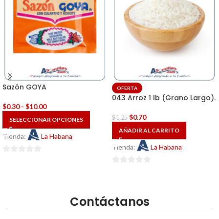
Sazón GOYA
OFERTA
043 Arroz 1 lb (Grano Largo).
$
0.30
-
$
10.00
$
0.70
$
1.25
SELECCIONAR OPCIONES
AÑADIR AL CARRITO
Tienda:
La Habana
Tienda:
La Habana
0
de
0
5
de
5
Contáctanos