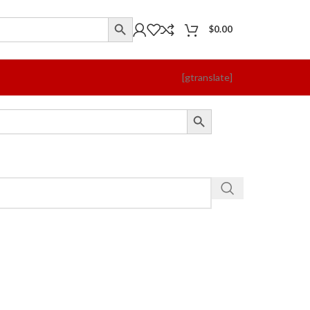
$
0.00
[gtranslate]