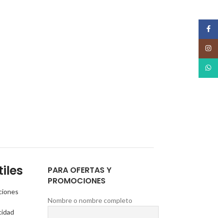
Face
Insta
What
iles
PARA OFERTAS Y
PROMOCIONES
ciones
Nombre o nombre completo
cidad