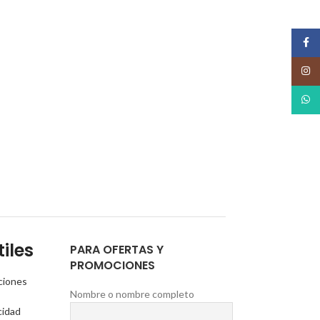
Face
Insta
What
iles
PARA OFERTAS Y
PROMOCIONES
ciones
Nombre o nombre completo
cidad