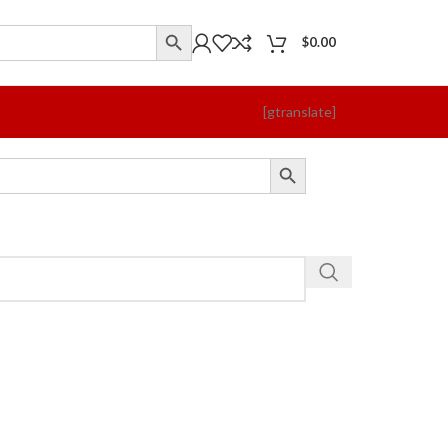
$
0.00
[gtranslate]