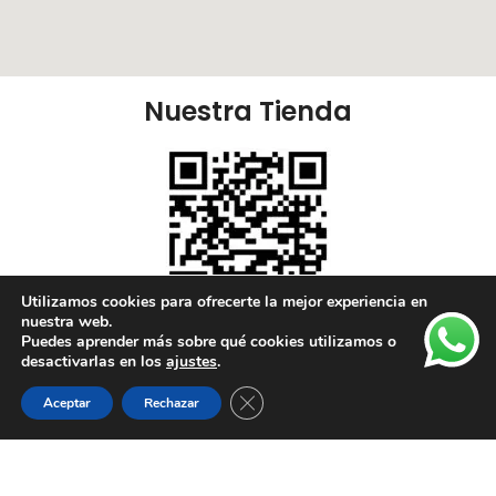
Nuestra Tienda
Utilizamos cookies para ofrecerte la mejor experiencia en
nuestra web.
Puedes aprender más sobre qué cookies utilizamos o
Nuestras Redes:
desactivarlas en los
ajustes
.
Cerrar el banner de cookies RGPD
Aceptar
Rechazar
Lista de deseos
Tienda
Carrito
Mi cuenta
Enlaces Útiles