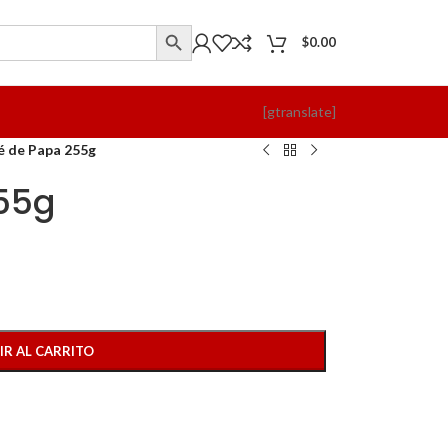
$
0.00
[gtranslate]
é de Papa 255g
55g
IR AL CARRITO