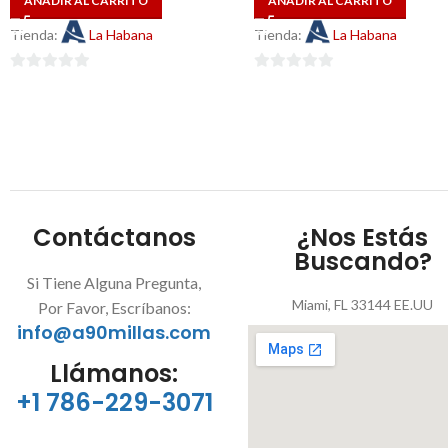
AÑADIR AL CARRITO
AÑADIR AL CARRITO
Tienda:
La Habana
Tienda:
La Habana
0
0
de
de
5
5
Contáctanos
¿Nos Estás
Buscando?
Si Tiene Alguna Pregunta,
Miami, FL 33144 EE.UU
Por Favor, Escríbanos:
info@a90millas.com
Llámanos:
+1 786-229-3071