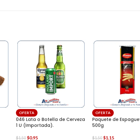
OFERTA
OFERTA
046 Lata o Botella de Cerveza
Paquete de Espaguet
1 U (Importada).
500g
$
0.95
$
1.15
$
1.50
$
1.50