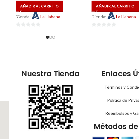
AÑADIR AL CARRITO
AÑADIR AL CARRITO
Tienda:
La Habana
Tienda:
La Habana
0
0
de
de
5
5
Nuestra Tienda
Enlaces Út
Términos y Condi
Política de Priva
Reembolsos y Ga
Métodos de