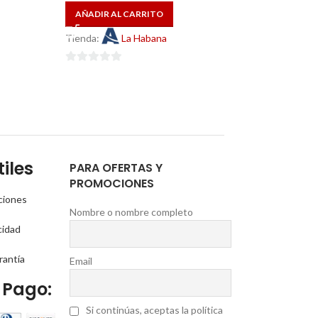
Tienda:
La H
AÑADIR AL CARRITO
Tienda:
La Habana
0
de
0
5
de
5
iles
PARA OFERTAS Y
PROMOCIONES
ciones
Nombre o nombre completo
cidad
rantía
Email
 Pago:
Si continúas, aceptas la política