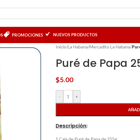
NUEVOS PRODUCTOS
OS
PROMOCIONES
Inicio
/
La Habana
/
Mercadito La Habana
/
Pur
Puré de Papa 2
$
5.00
-
+
AÑAD
Descripción
:
1 Caja de Puré de Papa de 255g