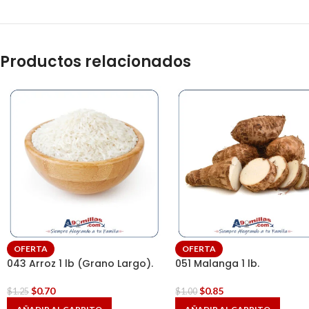
Productos relacionados
OFERTA
OFERTA
043 Arroz 1 lb (Grano Largo).
051 Malanga 1 lb.
$
0.70
$
0.85
$
1.25
$
1.00