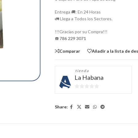
Entrega 🚚: En 24 Horas
🚛 Llega a Todos los Sectores.
!!!Gracias por su Compra!!!
☎️ 786 229 3071
Comparar
Añadir a la lista de de
tienda
La Habana
0
de
5
Share: