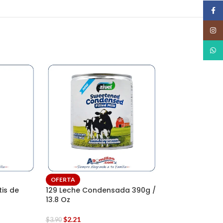
Face
Insta
What
Rosatil 25g (Pa
OFERTA
is de
129 Leche Condensada 390g /
$
3.00
13.8 Oz
AÑADIR AL CAR
$
2.21
$
3.90