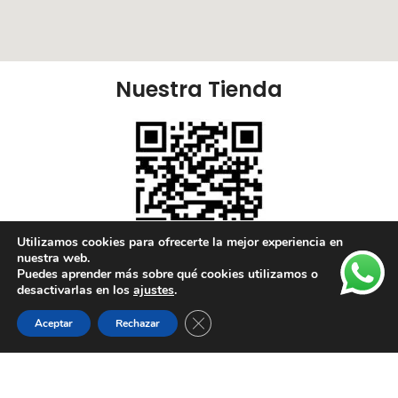
Nuestra Tienda
Utilizamos cookies para ofrecerte la mejor experiencia en
nuestra web.
Puedes aprender más sobre qué cookies utilizamos o
Nuestras Redes:
desactivarlas en los
ajustes
.
Cerrar el banner de cookies RGPD
Aceptar
Rechazar
Lista de deseos
Tienda
Carrito
Mi cuenta
Enlaces Útiles