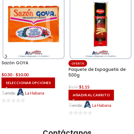
Sazón GOYA
OFERTA
Paquete de Espaguetis de
$
0.30
-
$
10.00
500g
SELECCIONAR OPCIONES
$
1.15
$
1.50
Tienda:
La Habana
AÑADIR AL CARRITO
Tienda:
La Habana
0
de
0
5
de
Contáctanos
5