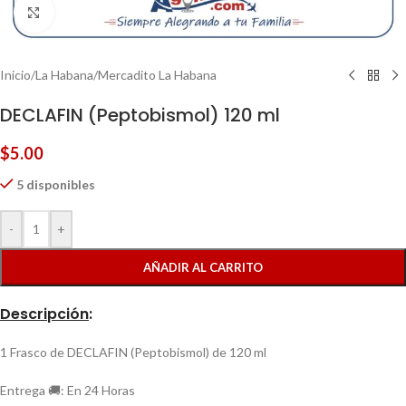
Clic para ampliar
Inicio
/
La Habana
/
Mercadito La Habana
DECLAFIN (Peptobismol) 120 ml
$
5.00
5 disponibles
-
+
AÑADIR AL CARRITO
Descripción
:
1 Frasco de DECLAFIN (Peptobismol) de 120 ml
Entrega 🚚: En 24 Horas