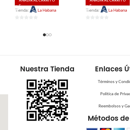
AÑADIR AL CARRITO
AÑADIR AL CARRITO
Tienda:
La Habana
Tienda:
La Habana
0
0
de
de
5
5
Nuestra Tienda
Enlaces Út
Términos y Condi
Política de Priva
Reembolsos y Ga
Métodos de