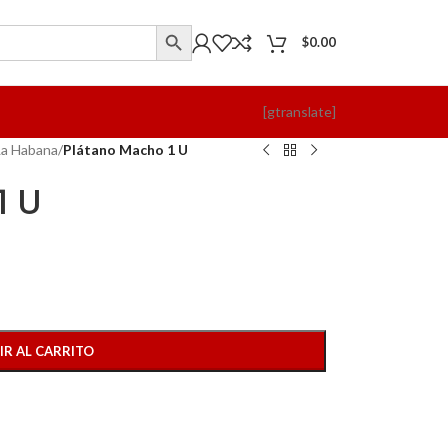
$
0.00
[gtranslate]
La Habana
/
Plátano Macho 1 U
1 U
IR AL CARRITO