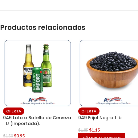
Productos relacionados
OFERTA
OFERTA
046 Lata o Botella de Cerveza
049 Frijol Negro 1 lb
1 U (Importada).
$
1.15
$
1.85
$
0.95
$
1.50