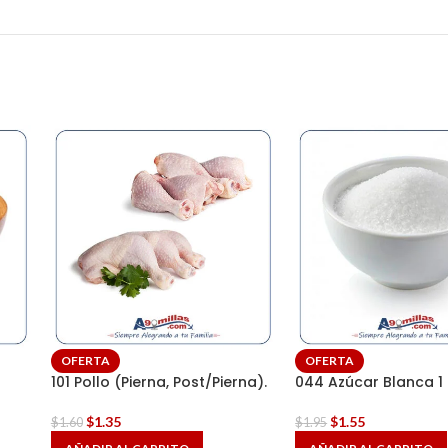
OFERTA
OFERTA
101 Pollo (Pierna, Post/Pierna).
044 Azúcar Blanca 1 
$
1.35
$
1.55
$
1.60
$
1.95