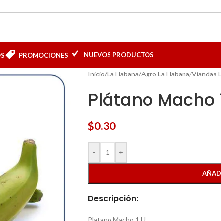
NUEVOS PRODUCTOS
OS
PROMOCIONES
Inicio
/
La Habana
/
Agro La Habana
/
Viandas 
Plátano Macho 
$
0.30
-
+
AÑAD
Descripción
:
Platano Macho 1 U