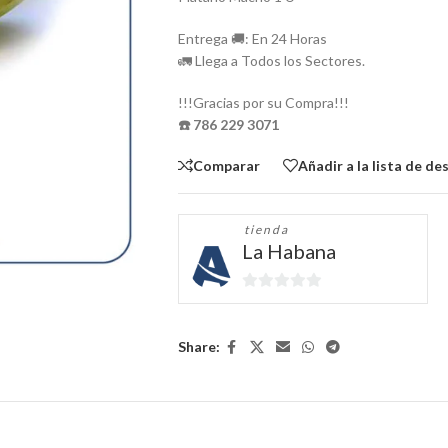
Entrega 🚚: En 24 Horas
🚛 Llega a Todos los Sectores.
!!!Gracias por su Compra!!!
☎️ 786 229 3071
Comparar
Añadir a la lista de de
tienda
La Habana
0
de
5
Share: