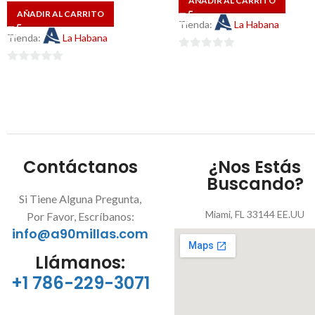
AÑADIR AL CARRITO
AÑADIR AL CARRITO
Tienda:
La Habana
Tienda:
La Habana
0
0
de
de
5
5
Contáctanos
¿Nos Estás
Buscando?
Si Tiene Alguna Pregunta,
Miami, FL 33144 EE.UU
Por Favor, Escríbanos:
info@a90millas.com
Llámanos:
+1 786-229-3071