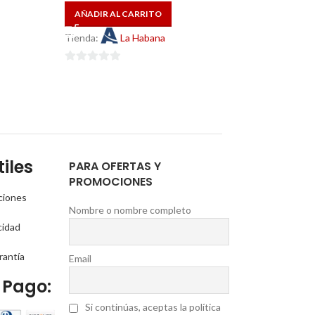
AÑADIR AL CAR
AÑADIR AL CARRITO
Tienda:
La H
Tienda:
La Habana
0
0
de
de
5
5
iles
PARA OFERTAS Y
PROMOCIONES
ciones
Nombre o nombre completo
cidad
rantía
Email
 Pago:
Si continúas, aceptas la política