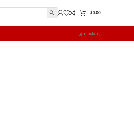
$
0.00
[gtranslate]