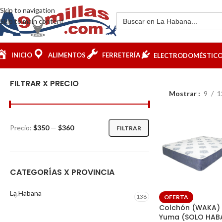
Skip to navigation
Skip to main content
INICIO
ALIMENTOS
FERRETERÍA
ELECTRODOMÉSTIC
FILTRAR X PRECIO
Mostrar
9
1
Precio:
$350
—
$360
FILTRAR
CATEGORÍAS X PROVINCIA
La Habana
138
OFERTA
Colchón (WAKA) 
Yuma (SOLO HAB