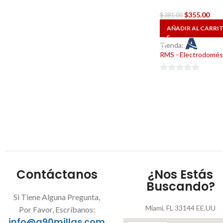
$
355.00
$
381.00
AÑADIR AL CARRI
Tienda:
RMS - Electrodomés
0
de
5
Contáctanos
¿Nos Estás
Buscando?
Si Tiene Alguna Pregunta,
Miami, FL 33144 EE.UU
Por Favor, Escríbanos:
info@a90millas.com