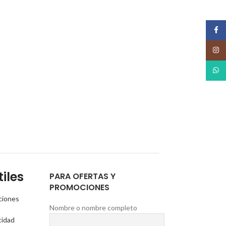
Face
Insta
What
iles
PARA OFERTAS Y
PROMOCIONES
ciones
Nombre o nombre completo
cidad