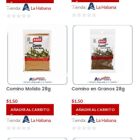
Tienda:
La Habana
Tienda:
La Habana
0
0
de
de
5
5
Comino Molido 28g
Comino en Granos 28g
$
1.50
$
1.50
AÑADIR AL CARRITO
AÑADIR AL CARRITO
Tienda:
La Habana
Tienda:
La Habana
0
0