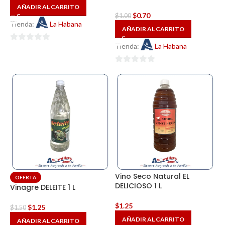
AÑADIR AL CARRITO
$
0.70
$
1.00
Tienda:
La Habana
AÑADIR AL CARRITO
Tienda:
La Habana
0
de
5
0
de
5
Vino Seco Natural EL
OFERTA
DELICIOSO 1 L
Vinagre DELEITE 1 L
$
1.25
$
1.25
$
1.50
AÑADIR AL CARRITO
AÑADIR AL CARRITO