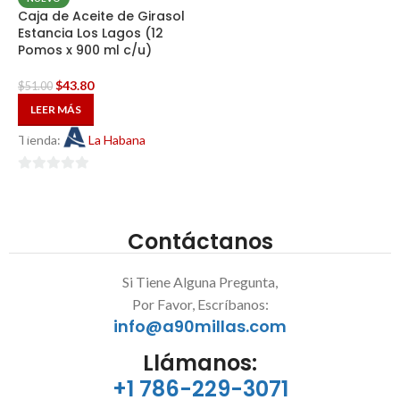
Caja de Aceite de Girasol
Estancia Los Lagos (12
Pomos x 900 ml c/u)
$
43.80
$
51.00
LEER MÁS
Tienda:
La Habana
0
de
5
Contáctanos
Si Tiene Alguna Pregunta,
Por Favor, Escríbanos:
info@a90millas.com
Llámanos:
+1 786-229-3071