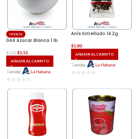
Anís Estrellado 14.2g
OFERTA
044 Azúcar Blanca 1 lb
$
1.80
$
1.55
$
1.95
AÑADIR AL CARRITO
AÑADIR AL CARRITO
Tienda:
La Habana
Tienda:
La Habana
0
0
de
de
5
5