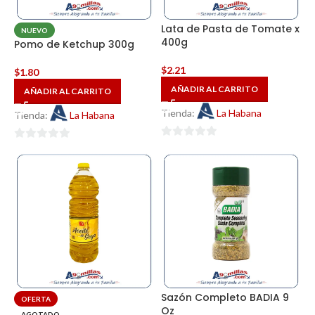
Lata de Pasta de Tomate x
NUEVO
400g
Pomo de Ketchup 300g
$
2.21
$
1.80
AÑADIR AL CARRITO
AÑADIR AL CARRITO
Tienda:
La Habana
Tienda:
La Habana
0
0
de
de
5
5
Sazón Completo BADIA 9
OFERTA
Oz
AGOTADO