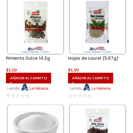
de
de
5
5
Pimienta Dulce 14.2g
Hojas de Laurel (5,67g)
$
1.50
$
1.50
AÑADIR AL CARRITO
AÑADIR AL CARRITO
Tienda:
La Habana
Tienda:
La Habana
0
0
de
de
5
5