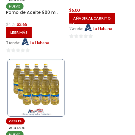
NUEVO
$
6.00
Pomo de Aceite 900 ml.
AÑADIR AL CARRITO
$
3.65
$
4.25
Tienda:
La Habana
LEER MÁS
Tienda:
La Habana
0
de
5
0
de
5
OFERTA
AGOTADO
NUEVO