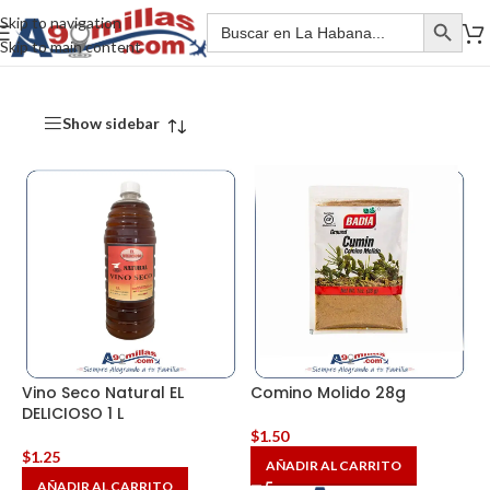
Skip to navigation
Skip to main content
Show sidebar
Vino Seco Natural EL
Comino Molido 28g
DELICIOSO 1 L
$
1.50
$
1.25
AÑADIR AL CARRITO
AÑADIR AL CARRITO