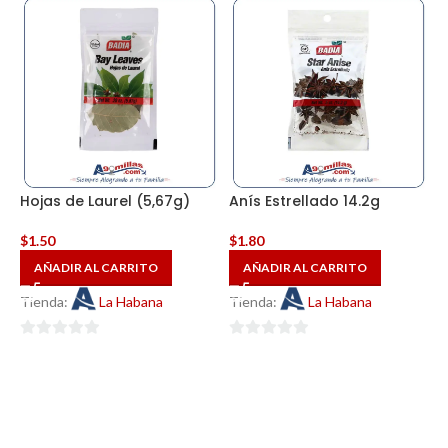
de
de
5
5
Hojas de Laurel (5,67g)
Anís Estrellado 14.2g
$
1.50
$
1.80
AÑADIR AL CARRITO
AÑADIR AL CARRITO
Tienda:
La Habana
Tienda:
La Habana
0
0
de
de
5
5