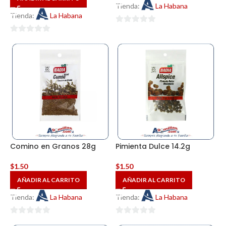
Tienda:
La Habana
Tienda:
La Habana
0
0
de
de
5
5
Comino en Granos 28g
Pimienta Dulce 14.2g
$
1.50
$
1.50
AÑADIR AL CARRITO
AÑADIR AL CARRITO
Tienda:
La Habana
Tienda:
La Habana
0
0