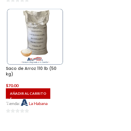
0
de
de
5
5
Saco de Arroz 110 lb (50
kg)
$
70.00
AÑADIR AL CARRITO
Tienda:
La Habana
0
de
5