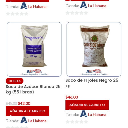
Tienda:
La Habana
Tienda:
La Habana
0
0
de
de
5
5
Saco de Frijoles Negro 25
OFERTA
kg
Saco de Azúcar Blanca 25
kg (55 libras)
$
46.00
$
42.00
$
45.00
AÑADIR AL CARRITO
AÑADIR AL CARRITO
Tienda:
La Habana
Tienda:
La Habana
0