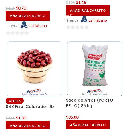
$
1.15
$
1.85
$
0.70
$
1.25
AÑADIR AL CARRITO
AÑADIR AL CARRITO
Tienda:
La Habana
Tienda:
La Habana
0
0
de
de
5
5
Saco de Arroz (PORTO
OFERTA
BELLO) 25 kg
048 Frijol Colorado 1 lb
$
35.00
$
1.30
$
1.95
AÑADIR AL CARRITO
AÑADIR AL CARRITO